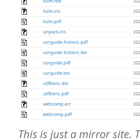
tulm.fdd
202
tulm.ins
202
tulm.pdf
202
unpack.ins
202
usrguide-historic.pdf
202
usrguide-historic.tex
202
usrguide.pdf
202
usrguide.tex
202
utf8ienc.dtx
202
utf8ienc.pdf
202
webcomp.err
202
webcomp.pdf
202
This is just a mirror site. T