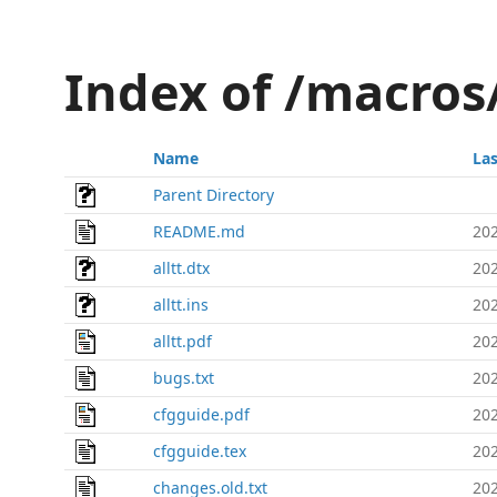
Index of /macros
Name
La
Parent Directory
README.md
202
alltt.dtx
202
alltt.ins
202
alltt.pdf
202
bugs.txt
202
cfgguide.pdf
202
cfgguide.tex
202
changes.old.txt
202